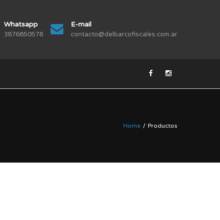
Whatsapp
E-mail
3876850578
contacto@delbarcofiscales.com.ar
Home
/
Productos