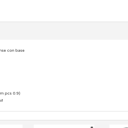
nse
con base
m pcs 0.9)
5M