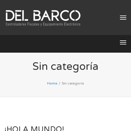
Tog
navi
Tog
navi
Sin categoría
Home
/
Sin categoría
¡HOLA MUNDO!